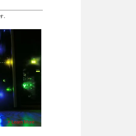
す。
+ Learn More