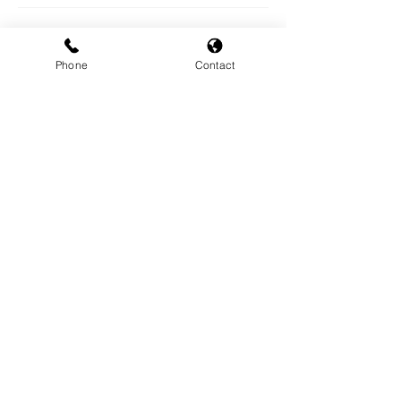
2021年4月1日
「テレワーク東京ルール」実践企業宣言登録のお
Phone
Contact
知らせ
Read More
2018年6月21日
ホームページをリリースしました。
Read More
株式会社ORINEXT
東京都渋谷区桜丘町1-4 渋谷サクラステージ SHIBUYAサ